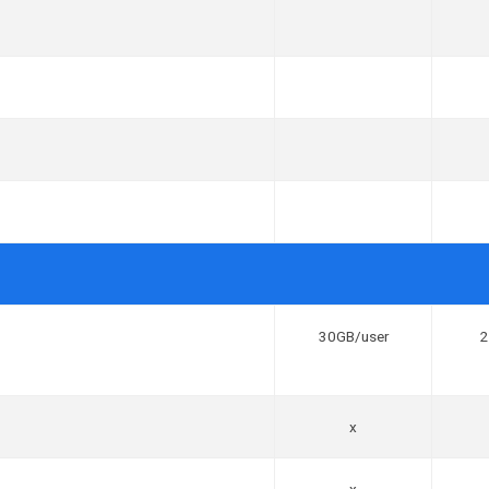
30GB/user
2
x