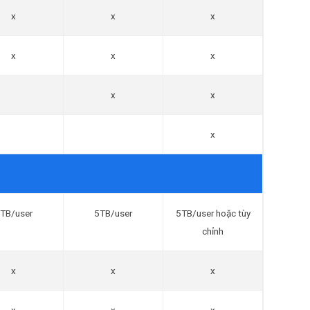
x
x
x
x
x
x
x
x
x
TB/user
5TB/user
5TB/user hoặc tùy
chỉnh
x
x
x