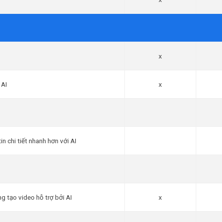
x
 AI
x
in chi tiết nhanh hơn với AI
g tạo video hỗ trợ bởi AI
x