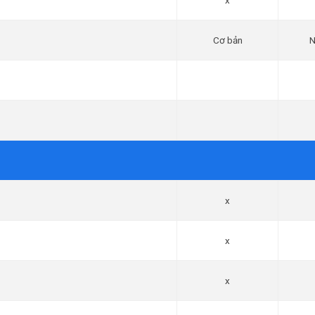
x
Cơ bản
N
x
x
x