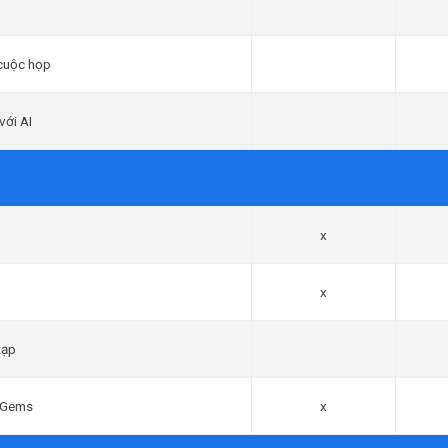
 cuộc họp
với AI
x
x
tạp
i Gems
x