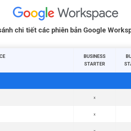
sánh chi tiết các phiên bản Google Works
CE
BUSINESS
B
STARTER
ST
x
x
x