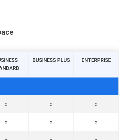
pace
USINESS
BUSINESS PLUS
ENTERPRISE
ANDARD
x
x
x
x
x
x
x
x
x