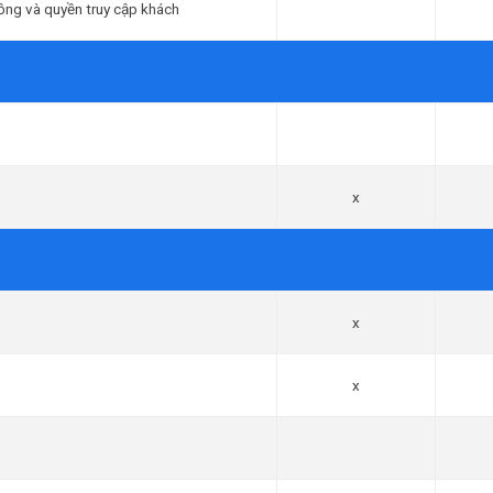
ồng và quyền truy cập khách
x
x
x