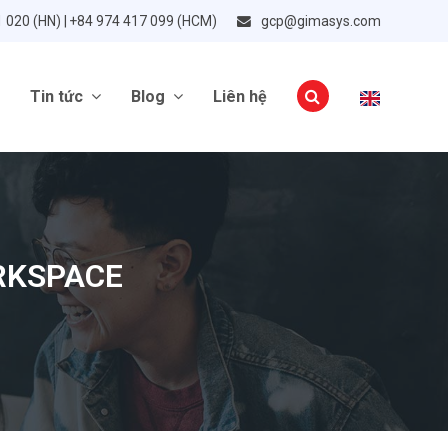
1 020 (HN) | +84 974 417 099 (HCM)
gcp@gimasys.com
Tin tức
Blog
Liên hệ
RKSPACE