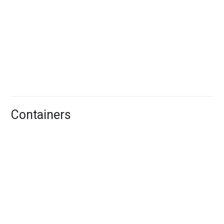
Cloud.
VMware Engine
Tích hợp và chạy khối lượng công việc VMware của
bạn nguyên bản trên Google Cloud.
Containers
Artifact Registry
Lưu trữ, quản lý và bảo mật các gói ngôn ngữ và hình
ảnh của container.
Cloud Build