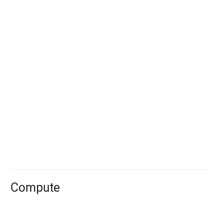
Cloud.
Cloud Healthcare API
Giải pháp để kết nối các hệ thống và ứng dụng chăm
sóc hiện có trên Google Cloud.
API Gateway
Phát triển, triển khai, bảo mật và quản lý API bằng cổng
được quản lý hoàn toàn.
Compute