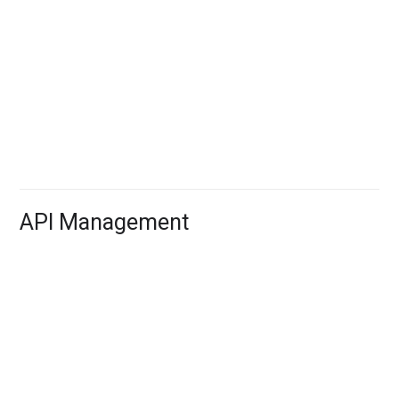
GPU dành cho máy học, điện toán khoa học và trực
quan hóa 3D.
Cloud TPU
Tensor cho các ứng dụng máy học.
API Management
Apigee API Platform
Nền tảng quản lý, phát triển và bảo mật API.
HealthAPIx