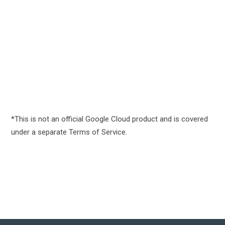
Google Marketing Platform*
Nền tảng tiếp thị hợp nhất quảng cáo và phân tích.
Cloud Life Sciences (beta)
Công cụ để quản lý, xử lý và chuyển đổi dữ liệu y sinh.
*This is not an official Google Cloud product and is covered
under a separate Terms of Service.