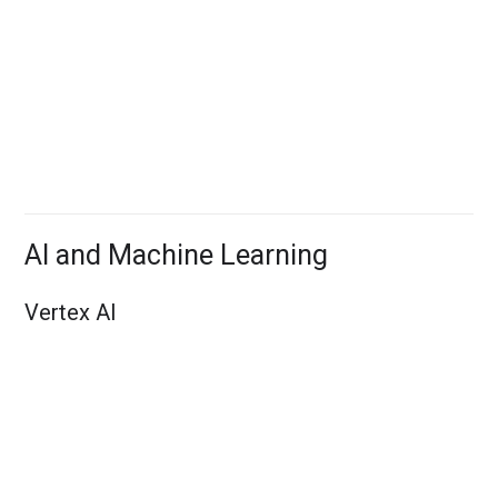
xây dựng những ứng dụng mới.
Cloud Functions
Nền tảng điện toán theo sự kiện dành cho các dịch vụ
và ứng dụng đám mây.
AI and Machine Learning
Vertex AI
Vertex AI
Nền tảng hợp nhất để đào tạo, lưu trữ và quản lý các
mô hình ML.