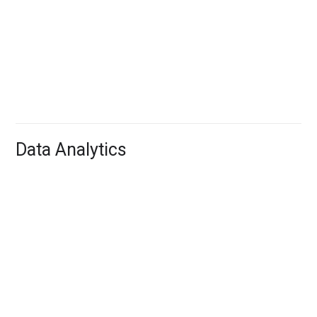
Kubernetes applications on Google
Cloud Marketplace
Các ứng dụng được đóng gói với triển khai được dựng
sẵn và thanh toán hợp nhất.
Data Analytics
BigQuery
Data warehouse phục vụ sự linh hoạt với insight dành
cho doanh nghiệp.
Looker