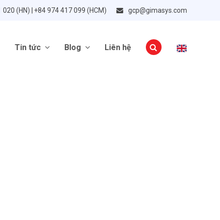
1 020 (HN) | +84 974 417 099 (HCM)
gcp@gimasys.com
Tin tức
Blog
Liên hệ