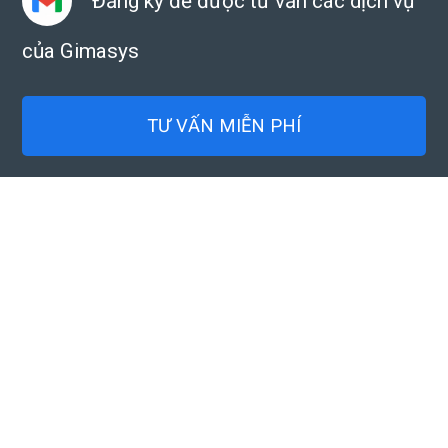
Đăng ký để được tư vấn các dịch vụ
của Gimasys
TƯ VẤN MIỄN PHÍ