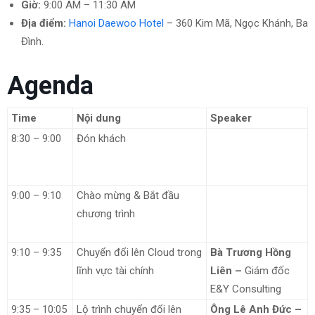
Giờ:
9:00 AM – 11:30 AM
Địa điểm:
Hanoi Daewoo Hotel
– 360 Kim Mã, Ngọc Khánh, Ba
Đình.
Agenda
Time
Nội dung
Speaker
8:30 – 9:00
Đón khách
Google & Gimasys
Team & E&Y
Consulting
9:00 – 9:10
Chào mừng & Bắt đầu
Google & Gimasys
chương trình
Team & E&Y
Consulting
9:10 – 9:35
Chuyển đổi lên Cloud trong
Bà Trương Hồng
lĩnh vực tài chính
Liên –
Giám đốc
E&Y Consulting
9:35 – 10:05
Lộ trình chuyển đổi lên
Ông Lê Anh Đức –