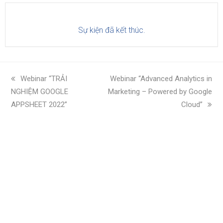
Sự kiện đã kết thúc.
bài
Webinar “TRẢI
bài
Webinar “Advanced Analytics in
NGHIỆM GOOGLE
trước:
Marketing – Powered by Google
tiếp
APPSHEET 2022”
theo:
Cloud”