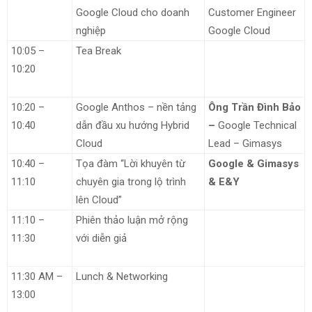
Google Cloud cho doanh
Customer Engineer
nghiệp
Google Cloud
10:05 –
Tea Break
Google & Gimasys
10:20
Team & E&Y
Consulting
10:20 –
Google Anthos – nền tảng
Ông Trần Đình Bảo
10:40
dẫn đầu xu hướng Hybrid
–
Google Technical
Cloud
Lead – Gimasys
10:40 –
Tọa đàm “Lời khuyên từ
Google & Gimasys
11:10
chuyên gia trong lộ trình
& E&Y
lên Cloud”
11:10 –
Phiên thảo luận mở rộng
Google & Gimasys
11:30
với diễn giả
Team & E&Y
Consulting
11:30 AM –
Lunch & Networking
Google & Gimasys
13:00
Team & E&Y