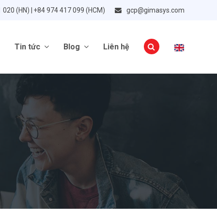
1 020 (HN) | +84 974 417 099 (HCM)
gcp@gimasys.com
Tin tức
Blog
Liên hệ