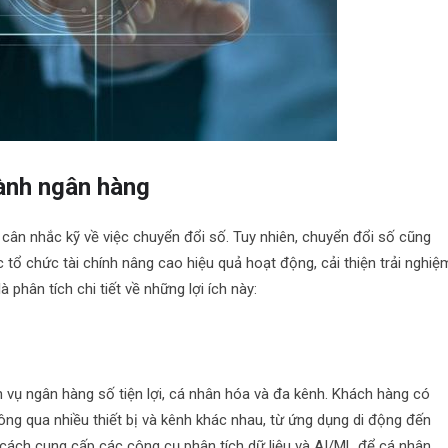
gành ngân hàng
cân nhắc kỹ về việc chuyển đổi số. Tuy nhiên, chuyển đổi số cũng
c tổ chức tài chính nâng cao hiệu quả hoạt động, cải thiện trải nghiệ
phân tích chi tiết về những lợi ích này:
vụ ngân hàng số tiện lợi, cá nhân hóa và đa kênh. Khách hàng có
hông qua nhiều thiết bị và kênh khác nhau, từ ứng dụng di động đến
 cách cung cấp các công cụ phân tích dữ liệu và AI/ML để cá nhân