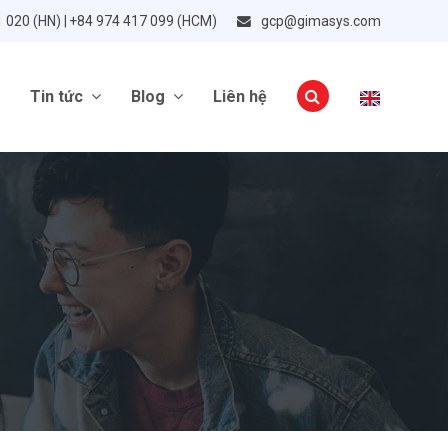
1 020 (HN) | +84 974 417 099 (HCM)
gcp@gimasys.com
Tin tức
Blog
Liên hệ