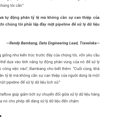
húng tôi cần.”
 và tự động phân tỷ lệ mà không cần sự can thiệp của
khi chúng tôi phải lấp đầy một pipeline để xử lý dữ liệu
—
Rendy Bambang, Data Engineering Lead, Traveloka—
g giống như kiến trúc trước đây của chúng tôi, vốn yêu cầu
 thể dựa vào tính năng tự động phân vùng của nó để xử lý
ỳ công việc nào”, Bambang cho biết thêm. “Cuối cùng, khả
ân tỷ lệ mà không cần sự can thiệp của người dùng là một
ột pipeline để xử lý dữ liệu lịch sử.”
aflow giúp giảm bớt sự chuyển đổi giữa xử lý dữ liệu hàng
ủa nó cho phép dễ dàng xử lý dữ liệu đến chậm.
g