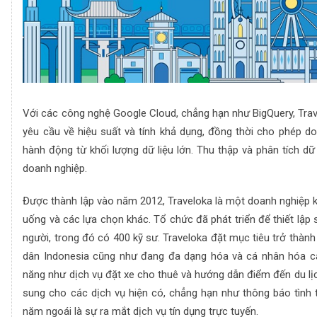
Với các công nghệ Google Cloud, chẳng hạn như BigQuery, Travel
yêu cầu về hiệu suất và tính khả dụng, đồng thời cho phép d
hành động từ khối lượng dữ liệu lớn. Thu thập và phân tích dữ 
doanh nghiệp.
Được thành lập vào năm 2012, Traveloka là một doanh nghiệp kỳ
uống và các lựa chọn khác. Tổ chức đã phát triển để thiết lập
người, trong đó có 400 kỹ sư. Traveloka đặt mục tiêu trở thàn
ị
dân Indonesia cũng như đang đa dạng hóa và cá nhân hóa các
năng như dịch vụ đặt xe cho thuê và hướng dẫn điểm đến du lị
sung cho các dịch vụ hiện có, chẳng hạn như thông báo tình 
năm ngoái là sự ra mắt dịch vụ tín dụng trực tuyến.