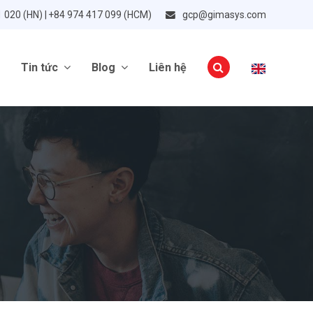
1 020 (HN) | +84 974 417 099 (HCM)
gcp@gimasys.com
Tin tức
Blog
Liên hệ