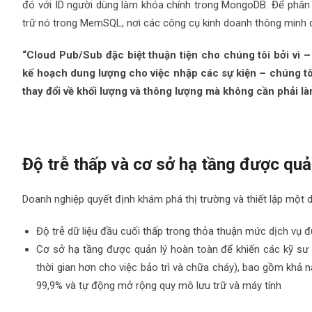
đó với ID người dùng làm khóa chính trong MongoDB. Để phân tí
trữ nó trong MemSQL, nơi các công cụ kinh doanh thông minh c
“Cloud Pub/Sub đặc biệt thuận tiện cho chúng tôi bởi vì –
kế hoạch dung lượng cho việc nhập các sự kiện – chúng tôi
thay đổi về khối lượng và thông lượng mà không cần phải làm
Độ trễ thấp và cơ sở hạ tầng được quả
Doanh nghiệp quyết định khám phá thị trường và thiết lập một d
Độ trễ dữ liệu đầu cuối thấp trong thỏa thuận mức dịch vụ
Cơ sở hạ tầng được quản lý hoàn toàn để khiến các kỹ sư th
thời gian hơn cho việc bảo trì và chữa cháy), bao gồm khả 
99,9% và tự động mở rộng quy mô lưu trữ và máy tính