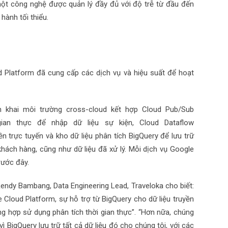
một công nghệ được quản lý đầy đủ với độ trễ từ đầu đến
hành tối thiểu.
d Platform đã cung cấp các dịch vụ và hiệu suất để hoạt
iển khai môi trường cross-cloud kết hợp Cloud Pub/Sub
gian thực để nhập dữ liệu sự kiện, Cloud Dataflow
yền trực tuyến và kho dữ liệu phân tích BigQuery để lưu trữ
khách hàng, cũng như dữ liệu đã xử lý. Mỗi dịch vụ Google
rước đây.
 Rendy Bambang, Data Engineering Lead, Traveloka cho biết:
e Cloud Platform, sự hỗ trợ từ BigQuery cho dữ liệu truyền
ờng hợp sử dụng phân tích thời gian thực”. “Hơn nữa, chúng
 vì BigQuery lưu trữ tất cả dữ liệu đó cho chúng tôi, với các