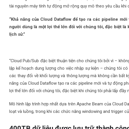
tài nguyên máy tính tự động mở rộng quy mô theo yêu cầu khi c
“Khả năng của Cloud Dataflow để tạo ra các pipeline mới
người dùng là một lợi thế lớn đối với chúng tôi, đặc biệt là 
lịch sử.”
“Cloud Pub/Sub đặc biệt thuận tiện cho chúng tôi bởi vì – khôn
lập kế hoạch dung lượng cho việc nhập sự kiện – chúng tôi có
các thay đổi về khối lượng và thông lượng mà không cần bất k
năng của Cloud Dataflow tạo ra các pipeline mới và tự động ph
lợi thế lớn đối với chúng tôi, đặc biệt khi chúng tôi phải lấp đầy m
Mô hình lập trình hợp nhất dựa trên Apache Beam của Cloud Dat
loạt và luồng, trong khi các chức năng windowing and trigger c
400TB dữ liệu được lưu trữ thành côn