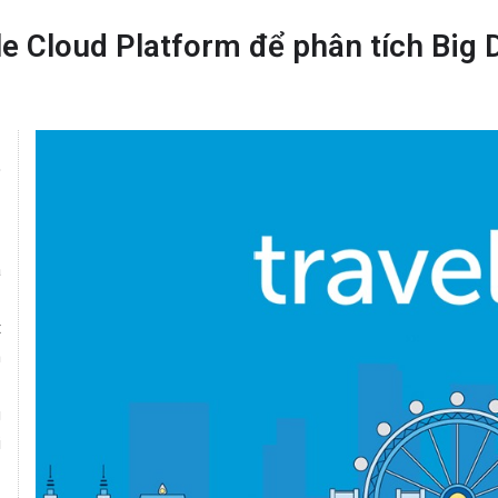
e Cloud Platform để phân tích Big
à
t
h
g
i