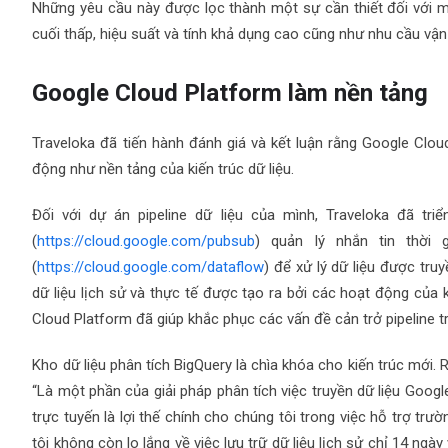
Những yêu cầu này được lọc thành một sự cần thiết đối với 
cuối thấp, hiệu suất và tính khả dụng cao cũng như nhu cầu vận 
Google Cloud Platform làm nền tảng
Traveloka đã tiến hành đánh giá và kết luận rằng Google Clou
động như nền tảng của kiến trúc dữ liệu.
Đối với dự án pipeline dữ liệu của mình, Traveloka đã tr
(
https://cloud.google.com/pubsub
) quản lý nhắn tin thời 
(
https://cloud.google.com/dataflow
) để xử lý dữ liệu được tru
dữ liệu lịch sử và thực tế được tạo ra bởi các hoạt động của 
Cloud Platform đã giúp khắc phục các vấn đề cản trở pipeline t
Kho dữ liệu phân tích BigQuery là chìa khóa cho kiến trúc mới.
“Là một phần của giải pháp phân tích việc truyền dữ liệu Googl
trực tuyến là lợi thế chính cho chúng tôi trong việc hỗ trợ trư
tôi không còn lo lắng về việc lưu trữ dữ liệu lịch sử chỉ 14 ngày