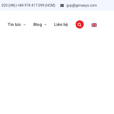
1 020 (HN) | +84 974 417 099 (HCM)
gcp@gimasys.com
Tin tức
Blog
Liên hệ