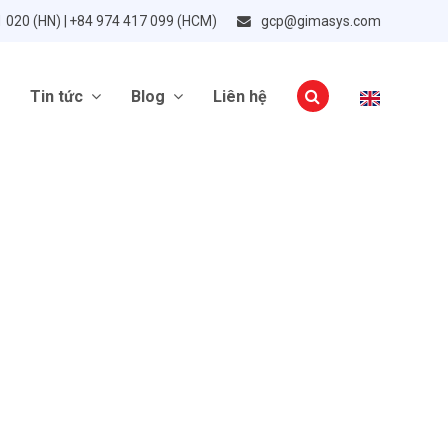
1 020 (HN) | +84 974 417 099 (HCM)
gcp@gimasys.com
Tin tức
Blog
Liên hệ