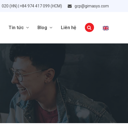
1 020 (HN) | +84 974 417 099 (HCM)
gcp@gimasys.com
Tin tức
Blog
Liên hệ