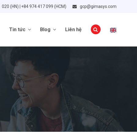
1 020 (HN) | +84 974 417 099 (HCM)
gcp@gimasys.com
Tin tức
Blog
Liên hệ