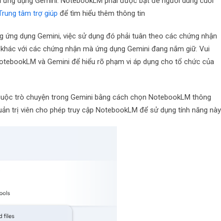
 vụ ứng dụng Gemini. NotebookLM phải được bật để người dùng cuối
Trung tâm trợ giúp
để tìm hiểu thêm thông tin
g ứng dụng Gemini, việc sử dụng đó phải tuân theo các chứng nhận
 khác với các chứng nhận mà ứng dụng Gemini đang nắm giữ. Vui
NotebookLM và Gemini để hiểu rõ phạm vi áp dụng cho tổ chức của
cuộc trò chuyện trong Gemini bằng cách chọn NotebookLM thông
uản trị viên cho phép truy cập NotebookLM để sử dụng tính năng này