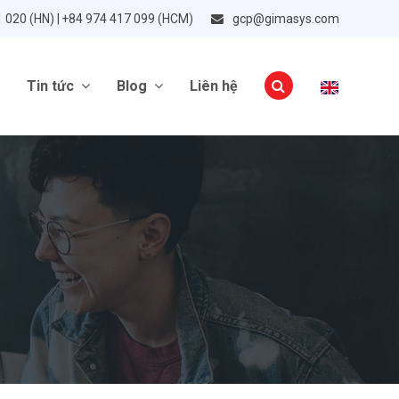
1 020 (HN) | +84 974 417 099 (HCM)
gcp@gimasys.com
Tin tức
Blog
Liên hệ