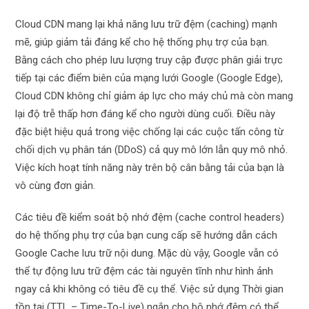
Cloud CDN mang lại khả năng lưu trữ đệm (caching) mạnh
mẽ, giúp giảm tải đáng kể cho hệ thống phụ trợ của bạn.
Bằng cách cho phép lưu lượng truy cập được phân giải trực
tiếp tại các điểm biên của mạng lưới Google (Google Edge),
Cloud CDN không chỉ giảm áp lực cho máy chủ mà còn mang
lại độ trễ thấp hơn đáng kể cho người dùng cuối. Điều này
đặc biệt hiệu quả trong việc chống lại các cuộc tấn công từ
chối dịch vụ phân tán (DDoS) cả quy mô lớn lẫn quy mô nhỏ.
Việc kích hoạt tính năng này trên bộ cân bằng tải của bạn là
vô cùng đơn giản.
Các tiêu đề kiểm soát bộ nhớ đệm (cache control headers)
do hệ thống phụ trợ của bạn cung cấp sẽ hướng dẫn cách
Google Cache lưu trữ nội dung. Mặc dù vậy, Google vẫn có
thể tự động lưu trữ đệm các tài nguyên tĩnh như hình ảnh
ngay cả khi không có tiêu đề cụ thể. Việc sử dụng Thời gian
tồn tại (TTL – Time-To-Live) ngắn cho bộ nhớ đệm có thể