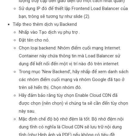
lượng truy cập đến giao diện đó một cách nhất quán)
Sử dụng IP đó để thiết lập Frontend Load Balancer của
bạn, trông sẽ tương tự như slide (2).
Tiếp theo thêm dịch vụ Backend
Nhấp vào Tạo dịch vụ phụ trợ .
Đặt tên cho nó.
Chọn loại backend: Nhóm điểm cuối mạng Internet.
Container này chứa thông tin mà Load Balancer sử
dụng để kết nối đến một vị trí nào đó trên internet.
Trong mục ‘New Backend’, hãy nhấp để xem danh sách
các nhóm điểm cuối mạng và nhóm Google đã tạo ở
trên sẽ hiển thị. Chọn nhóm đó.
Hãy đảm bảo rằng tùy chọn Enable Cloud CDN đã
được chọn (nên chọn) vì chúng ta sẽ cần đến tùy chọn
này sau.
Mặc định chế độ bộ nhớ đệm là tốt. Bộ nhớ đệm nội
dung tĩnh có nghĩa là Cloud CDN sẽ lưu trữ nội dung
tĩnh (như Hình ảnh và PDF) nếu không có tiêu đề