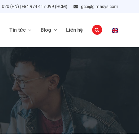
1 020 (HN) | +84 974 417 099 (HCM)
gcp@gimasys.com
Tin tức
Blog
Liên hệ