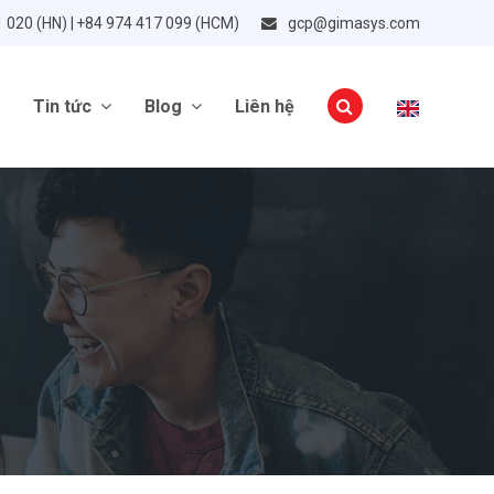
1 020 (HN) | +84 974 417 099 (HCM)
gcp@gimasys.com
Tin tức
Blog
Liên hệ