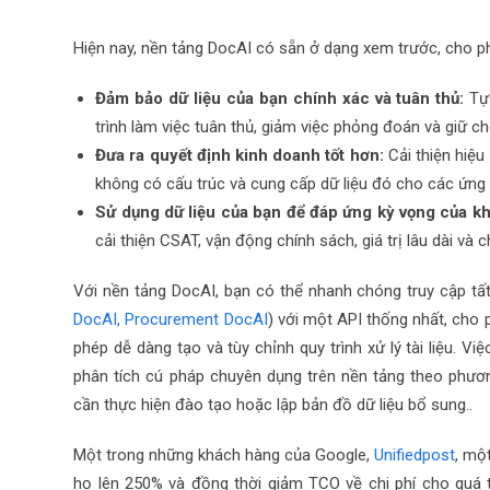
Hiện nay, nền tảng DocAI có sẵn ở dạng xem trước, cho p
Đảm bảo dữ liệu của bạn chính xác và tuân thủ:
Tự
trình làm việc tuân thủ, giảm việc phỏng đoán và giữ ch
Đưa ra quyết định kinh doanh tốt hơn:
Cải thiện hiệu
không có cấu trúc và cung cấp dữ liệu đó cho các ứng
Sử dụng dữ liệu của bạn để đáp ứng kỳ vọng của k
cải thiện CSAT, vận động chính sách, giá trị lâu dài và ch
Với nền tảng DocAI, bạn có thể nhanh chóng truy cập tất 
DocAI, Procurement DocAI
) với một API thống nhất, cho p
phép dễ dàng tạo và tùy chỉnh quy trình xử lý tài liệu. Vi
phân tích cú pháp chuyên dụng trên nền tảng theo phư
cần thực hiện đào tạo hoặc lập bản đồ dữ liệu bổ sung..
Một trong những khách hàng của Google,
Unifiedpost
, mộ
họ lên 250% và đồng thời giảm TCO về chi phí cho quá 