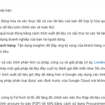
hép bạn:
 động hóa và xác thực tất cả các tài liệu của bạn để hợp lý hóa qu
o dữ liệu luôn chính xác và tuân thủ.
 quả hoạt động bằng cách trích xuất dữ liệu có cấu trúc từ các tài liệ
 dụng doanh nghiệp của bạn và người dùng.
hách hàng:
Tận dụng insights để đáp ứng kỳ vọng của khách hàng v
i tiêu.
cả các trình phân tích cú pháp, công cụ và giải pháp (ví dụ:
Lendin
hép một giải pháp tài liệu đầu cuối từ đánh giá đến triển khai. Nó ch
ệc trích xuất dữ liệu giờ đây dễ dàng hơn vì Google xây dựng các trìn
ơng pháp phân loại được xác định trước của Google Cloud mà khôn
t công ty FinTech từ Bỉ, đã tăng độ chính xác việc thu thập dữ liệu củ
trình procure-to-pay (P2P) tới 60% bằng cách sử dụng Procuremen