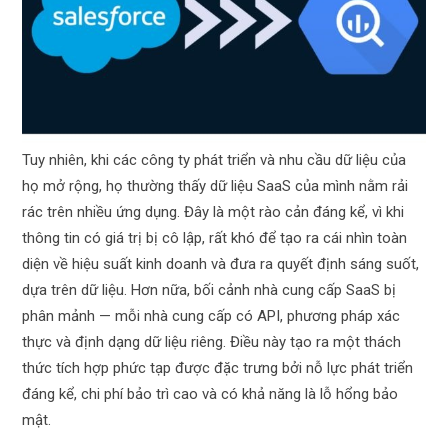
Tuy nhiên, khi các công ty phát triển và nhu cầu dữ liệu của
họ mở rộng, họ thường thấy dữ liệu SaaS của mình nằm rải
rác trên nhiều ứng dụng. Đây là một rào cản đáng kể, vì khi
thông tin có giá trị bị cô lập, rất khó để tạo ra cái nhìn toàn
diện về hiệu suất kinh doanh và đưa ra quyết định sáng suốt,
dựa trên dữ liệu. Hơn nữa, bối cảnh nhà cung cấp SaaS bị
phân mảnh — mỗi nhà cung cấp có API, phương pháp xác
thực và định dạng dữ liệu riêng. Điều này tạo ra một thách
thức tích hợp phức tạp được đặc trưng bởi nỗ lực phát triển
đáng kể, chi phí bảo trì cao và có khả năng là lỗ hổng bảo
mật.