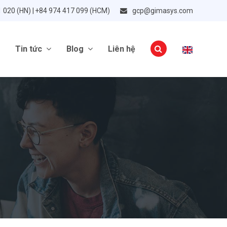
1 020 (HN) | +84 974 417 099 (HCM)
gcp@gimasys.com
Tin tức
Blog
Liên hệ