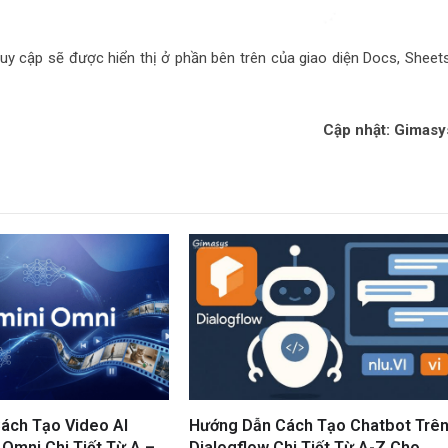
y cập sẽ được hiển thị ở phần bên trên của giao diện Docs, Sheets
Cập nhật: Gimasy
ách Tạo Video AI
Hướng Dẫn Cách Tạo Chatbot Trê
Omni Chi Tiết Từ A –
Dialogflow Chi Tiết Từ A-Z Cho