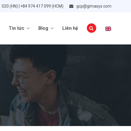
1 020 (HN) | +84 974 417 099 (HCM)
gcp@gimasys.com
Tin tức
Blog
Liên hệ