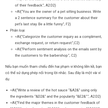
of their feedback.”, A2:D2)
=AI(“You are the owner of a pet sitting business. Write
a 2 sentence summary for the customer about their
pet’s last stay. Be a little funny.”, F2)
Phân loại:
=AI(“Categorize the customer inquiry as a compliment,
exchange request, or return request.”,C2)
=AI(“Perform sentiment analysis on the emails sent by
the customers to the barbershop.”, C2)
Nếu bạn muốn tham chiếu đến hai phạm vi không liền kề, bạn
có thể sử dụng phép nối trong lời nhắc. Sau đây là một vài ví
dụ:
=AI(“Write a review of the hot sauce “&A2&” using only
the ingredients “&D2&” and the popularity “&E2&”.”, A2:D2)
=AI(“Find the major themes in the customer feedback of