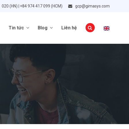
1 020 (HN) | +84 974 417 099 (HCM)
gcp@gimasys.com
Tin tức
Blog
Liên hệ