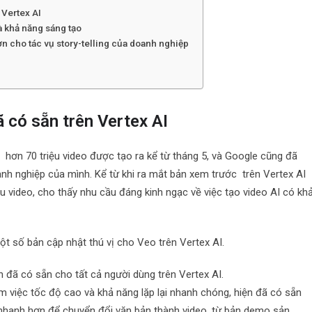
 Vertex AI
à khả năng sáng tạo
ơn cho tác vụ story-telling của doanh nghiệp
 có sẵn trên Vertex AI
 hơn 70 triệu video được tạo ra kể từ tháng 5, và Google cũng đã
nh nghiệp của mình. Kể từ khi ra mắt bản xem trước trên Vertex AI
u video, cho thấy nhu cầu đáng kinh ngạc về việc tạo video AI có kh
một số bản cập nhật thú vị cho Veo trên Vertex AI.
n đã có sẵn cho tất cả người dùng trên Vertex AI.
m việc tốc độ cao và khả năng lặp lại nhanh chóng, hiện đã có sẵn
h nhanh hơn để chuyển đổi văn bản thành video, từ bản demo sản