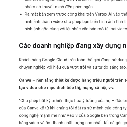
phẩm có thuyết minh đến phim ngắn.
Ra mắt bản xem trước công khai trên Vertex AI vào th
hình ảnh thành video cho phép bạn biến hình ảnh tĩnh 
hình ảnh gốc cùn
g với lời nhắc văn bản mô tả loại vid
Các doanh nghiệp đang xây dựng nh
Khách hàng Google Cloud trên toàn thế giới đang sử dụng 
chuyên nghiệp với hiệu quả vượt trội và sự tự do sáng tạo
Canva – nền tảng thiết kế được hàng triệu người trên 
tạo video cho mục đích tiếp thị, mạng xã hội, v.v.
“Cho phép bất kỳ ai hiện thực hóa ý tưởng của họ – đặc bi
của Canva kể từ khi chúng tôi đặt ra sứ mệnh của công ty 
công nghệ mạnh mẽ như Veo 3 của Google bên trong Canva
bằng video và âm thanh chất lượng cao nhất, tất cả gói g