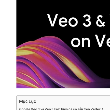
Mục Lục
Google Veo 3 và Veo 3 Fast hiện đã có sẵn trên Vertex AI