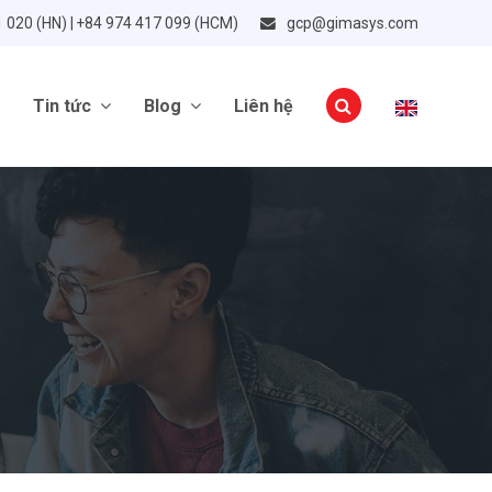
1 020 (HN) | +84 974 417 099 (HCM)
gcp@gimasys.com
Tin tức
Blog
Liên hệ