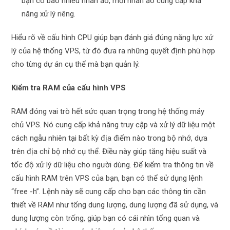
bạn có bao nhiêu nhân ảo, mỗi nhân ảo cung cấp khả
năng xử lý riêng.
Hiểu rõ về cấu hình CPU giúp bạn đánh giá đúng năng lực xử
lý của hệ thống VPS, từ đó đưa ra những quyết định phù hợp
cho từng dự án cụ thể mà bạn quản lý.
Kiểm tra RAM của cấu hình VPS
RAM đóng vai trò hết sức quan trọng trong hệ thống máy
chủ VPS. Nó cung cấp khả năng truy cập và xử lý dữ liệu một
cách ngẫu nhiên tại bất kỳ địa điểm nào trong bộ nhớ, dựa
trên địa chỉ bộ nhớ cụ thể. Điều này giúp tăng hiệu suất và
tốc độ xử lý dữ liệu cho người dùng. Để kiểm tra thông tin về
cấu hình RAM trên VPS của bạn, bạn có thể sử dụng lệnh
“free -h”. Lệnh này sẽ cung cấp cho bạn các thông tin cần
thiết về RAM như tổng dung lượng, dung lượng đã sử dụng, và
dung lượng còn trống, giúp bạn có cái nhìn tổng quan và