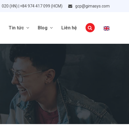
1 020 (HN) | +84 974 417 099 (HCM)
gcp@gimasys.com
Tin tức
Blog
Liên hệ