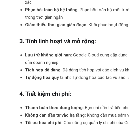
xác.
Phục hồi toàn bộ hệ thống:
Phục hồi toàn bộ môi trườ
trong thời gian ngắn.
Giảm thiểu thời gian gián đoạn:
Khôi phục hoạt động k
3. Tính linh hoạt và mở rộng:
Lưu trữ không giới hạn:
Google Cloud cung cấp dung l
của doanh nghiệp.
Tích hợp dễ dàng:
Dễ dàng tích hợp với các dịch vụ k
Tự động hóa quy trình:
Tự động hóa các tác vụ sao lưu
4. Tiết kiệm chi phí:
Thanh toán theo dung lượng:
Bạn chỉ cần trả tiền ch
Không cần đầu tư vào hạ tầng:
Không cần mua sắm và bả
Tối ưu hóa chi phí:
Các công cụ quản lý chi phí của Go