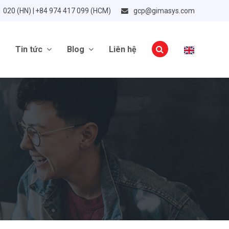
1 020 (HN) | +84 974 417 099 (HCM)
gcp@gimasys.com
Tin tức
Blog
Liên hệ