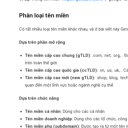
Phân loại tên miền
Có rất nhiều loại tên miền khác nhau, và ở bài viết này G
Dựa trên phần mở rộng
Tên miền cấp cao chung (gTLD):
.com, .net, .org,… 
trên toàn thế giới.
Tên miền cấp cao quốc gia (ccTLD):
.vn, .us, .uk,… 
Tên miền cấp cao mới (new gTLD):
.shop, .blog, .te
quan đến một lĩnh vực hoặc ngành nghề cụ thể.
Dựa trên chức năng
Tên miền cá nhân:
Dùng cho các cá nhân.
Tên miền doanh nghiệp:
Dùng cho các tổ chức, công 
Tên miền phụ (subdomain):
Được tạo ra từ một tên m