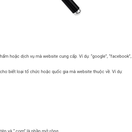
ẩm hoặc dịch vụ mà website cung cấp. Ví dụ: “google”, “facebook”,
ho biết loại tổ chức hoặc quốc gia mà website thuộc về. Ví dụ:
à tên và “.com” là phần mở rộng.