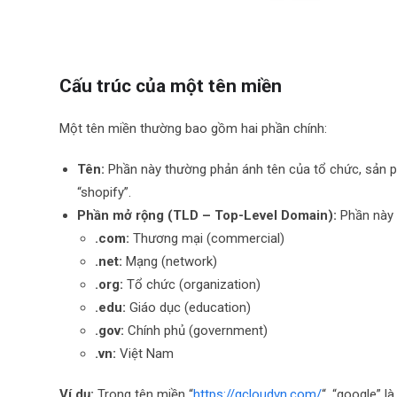
Cấu trúc của một tên miền
Một tên miền thường bao gồm hai phần chính:
Tên:
Phần này thường phản ánh tên của tổ chức, sản ph
“shopify”.
Phần mở rộng (TLD – Top-Level Domain):
Phần này c
.com:
Thương mại (commercial)
.net:
Mạng (network)
.org:
Tổ chức (organization)
.edu:
Giáo dục (education)
.gov:
Chính phủ (government)
.vn:
Việt Nam
Ví dụ:
Trong tên miền “
https://gcloudvn.com/
“, “google” l