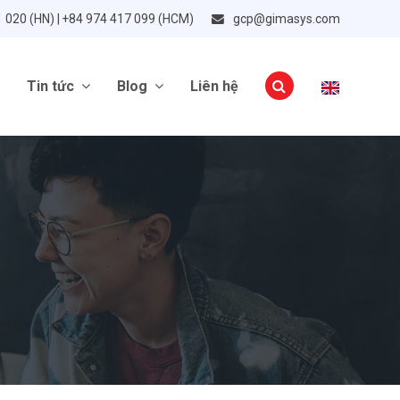
1 020 (HN) | +84 974 417 099 (HCM)
gcp@gimasys.com
Tin tức
Blog
Liên hệ