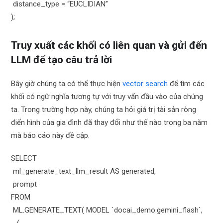
distance_type = “EUCLIDIAN”
);
Truy xuất các khối có liên quan và gửi đến
LLM để tạo câu trả lời
Bây giờ chúng ta có thể thực hiện
vector search
để tìm các
khối có ngữ nghĩa tương tự với truy vấn đầu vào của chúng
ta. Trong trường hợp này, chúng ta hỏi giá trị tài sản ròng
điển hình của gia đình đã thay đổi như thế nào trong ba năm
mà báo cáo này đề cập.
SELECT
ml_generate_text_llm_result AS generated,
prompt
FROM
ML.GENERATE_TEXT( MODEL `docai_demo.gemini_flash`,
(