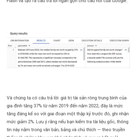
Flash và tạo ra câu trả lời ngắn gọn cho câu hỏi của Google..
Và chúng ta có câu trả lời: giá trị tài sản ròng trung bình của
gia đình tăng 37% từ năm 2019 đến năm 2022, đây là mức
tăng đáng kể so với giai đoạn một thập kỷ trước đó, ghi nhận
mức giảm 2%. Lưu ý rằng nếu bạn kiểm tra tài liệu gốc, thông
tin này nằm trong văn bản, bảng và chú thích — theo truyền