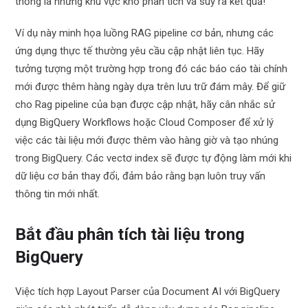
thống là những khu vực khó phân tích và suy ra kết quả!
Ví dụ này minh họa luồng RAG pipeline cơ bản, nhưng các
ứng dụng thực tế thường yêu cầu cập nhật liên tục. Hãy
tưởng tượng một trường hợp trong đó các báo cáo tài chính
mới được thêm hàng ngày dựa trên lưu trữ đám mây. Để giữ
cho Rag pipeline của bạn được cập nhật, hãy cân nhắc sử
dụng BigQuery Workflows hoặc Cloud Composer để xử lý
việc các tài liệu mới được thêm vào hàng giờ và tạo nhúng
trong BigQuery. Các vectơ index sẽ được tự động làm mới khi
dữ liệu cơ bản thay đổi, đảm bảo rằng bạn luôn truy vấn
thông tin mới nhất.
Bắt đầu phân tích tài liệu trong
BigQuery
Việc tích hợp Layout Parser của Document AI với BigQuery