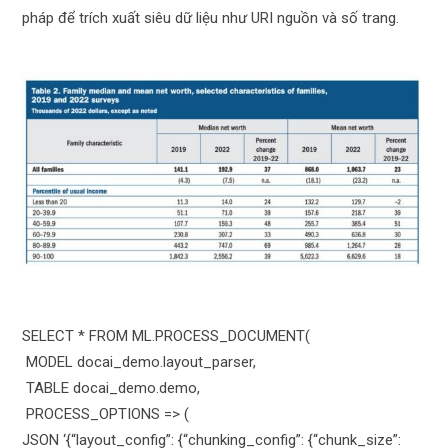
pháp để trích xuất siêu dữ liệu như URI nguồn và số trang.
SELECT * FROM ML.PROCESS_DOCUMENT(
MODEL docai_demo.layout_parser,
TABLE docai_demo.demo,
PROCESS_OPTIONS => (
JSON ‘{“layout_config”: {“chunking_config”: {“chunk_size”: