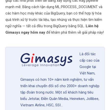
giúp các nhà phát triển dễ dàng xây dựng các Rag pipeline
mạnh mẽ. Bằng cách tận dụng ML.PROCESS_DOCUMENT và
các hàm học máy khác của BigQuery, bạn có thể hợp lý hóa
quá trình xử lý trước tài liệu, tạo nhúng và thực hiện tìm kiếm
ngữ nghĩa — tất cả đều trong BigQuery bằng SQL.
Liên hệ
Gimasys ngay hôm nay
để khám phá thêm về giải pháp này!
Là đối tác
cấp cao của
Google tại
Việt Nam,
Gimasys có hơn 10+ năm kinh nghiệm, tư vấn
triển khai chuyển đối số cho 2000+ doanh nghiệp
tập đoàn trong nước. Một số khách hàng tiêu
biểu Jetstar, Điền Quân Media, Heineken, Jollibee,
Vietnam Airline, HSC, SSI...