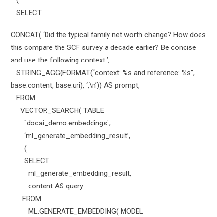
SELECT
CONCAT( ‘Did the typical family net worth change? How does
this compare the SCF survey a decade earlier? Be concise
and use the following context:’,
STRING_AGG(FORMAT(“context: %s and reference: %s”,
base.content, base.uri), ‘,\n’)) AS prompt,
FROM
VECTOR_SEARCH( TABLE
`docai_demo.embeddings`,
‘ml_generate_embedding_result’,
(
SELECT
ml_generate_embedding_result,
content AS query
FROM
ML.GENERATE_EMBEDDING( MODEL