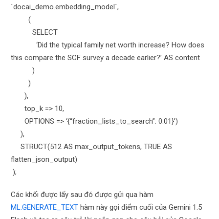
`docai_demo.embedding_model`,
(
SELECT
‘Did the typical family net worth increase? How does
this compare the SCF survey a decade earlier?’ AS content
)
)
),
top_k => 10,
OPTIONS => ‘{“fraction_lists_to_search”: 0.01}’)
),
STRUCT(512 AS max_output_tokens, TRUE AS
flatten_json_output)
);
Các khối được lấy sau đó được gửi qua hàm
ML.GENERATE_TEXT
hàm này gọi điểm cuối của Gemini 1.5