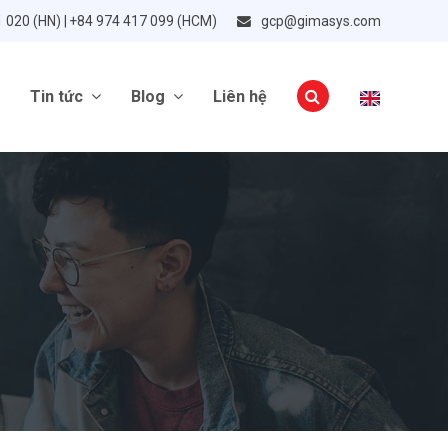
1 020 (HN) | +84 974 417 099 (HCM)
gcp@gimasys.com
Tin tức
Blog
Liên hệ