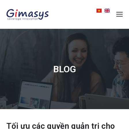
BLOG
Tối ưu các quyền quản trị cho