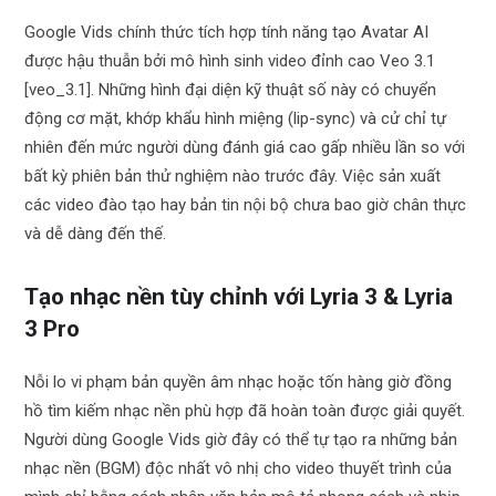
Google Vids chính thức tích hợp tính năng tạo Avatar AI
được hậu thuẫn bởi mô hình sinh video đỉnh cao Veo 3.1
[veo_3.1]. Những hình đại diện kỹ thuật số này có chuyển
động cơ mặt, khớp khẩu hình miệng (lip-sync) và cử chỉ tự
nhiên đến mức người dùng đánh giá cao gấp nhiều lần so với
bất kỳ phiên bản thử nghiệm nào trước đây. Việc sản xuất
các video đào tạo hay bản tin nội bộ chưa bao giờ chân thực
và dễ dàng đến thế.
Tạo nhạc nền tùy chỉnh với Lyria 3 & Lyria
3 Pro
Nỗi lo vi phạm bản quyền âm nhạc hoặc tốn hàng giờ đồng
hồ tìm kiếm nhạc nền phù hợp đã hoàn toàn được giải quyết.
Người dùng Google Vids giờ đây có thể tự tạo ra những bản
nhạc nền (BGM) độc nhất vô nhị cho video thuyết trình của