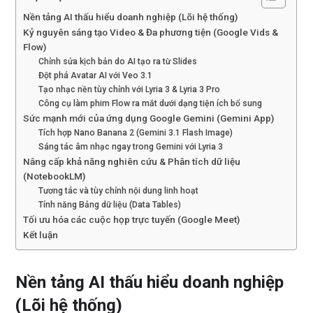
Nền tảng AI thấu hiểu doanh nghiệp (Lõi hệ thống)
Kỷ nguyên sáng tạo Video & Đa phương tiện (Google Vids &
Flow)
Chỉnh sửa kịch bản do AI tạo ra từ Slides
Đột phá Avatar AI với Veo 3.1
Tạo nhạc nền tùy chỉnh với Lyria 3 & Lyria 3 Pro
Công cụ làm phim Flow ra mắt dưới dạng tiện ích bổ sung
Sức mạnh mới của ứng dụng Google Gemini (Gemini App)
Tích hợp Nano Banana 2 (Gemini 3.1 Flash Image)
Sáng tác âm nhạc ngay trong Gemini với Lyria 3
Nâng cấp khả năng nghiên cứu & Phân tích dữ liệu
(NotebookLM)
Tương tác và tùy chỉnh nội dung linh hoạt
Tính năng Bảng dữ liệu (Data Tables)
Tối ưu hóa các cuộc họp trực tuyến (Google Meet)
Kết luận
Nền tảng AI thấu hiểu doanh nghiệp
(Lõi hệ thống)