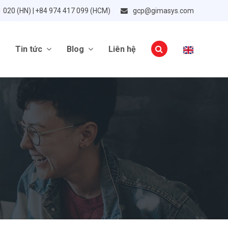
1 020 (HN) | +84 974 417 099 (HCM)
gcp@gimasys.com
Tin tức
Blog
Liên hệ