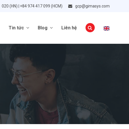
1 020 (HN) | +84 974 417 099 (HCM)
gcp@gimasys.com
Tin tức
Blog
Liên hệ