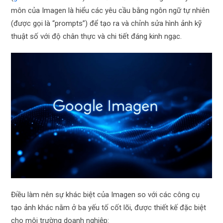
môn của Imagen là hiểu các yêu cầu bằng ngôn ngữ tự nhiên
(được gọi là “prompts”) để tạo ra và chỉnh sửa hình ảnh kỹ
thuật số với độ chân thực và chi tiết đáng kinh ngạc.
Điều làm nên sự khác biệt của Imagen so với các công cụ
tạo ảnh khác nằm ở ba yếu tố cốt lõi, được thiết kế đặc biệt
cho môi trường doanh nghiệp: