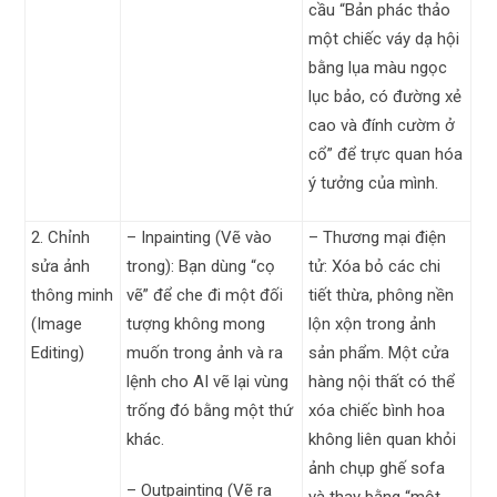
cầu “Bản phác thảo
một chiếc váy dạ hội
bằng lụa màu ngọc
lục bảo, có đường xẻ
cao và đính cườm ở
cổ” để trực quan hóa
ý tưởng của mình.
2. Chỉnh
– Inpainting (Vẽ vào
– Thương mại điện
sửa ảnh
trong): Bạn dùng “cọ
tử: Xóa bỏ các chi
thông minh
vẽ” để che đi một đối
tiết thừa, phông nền
(Image
tượng không mong
lộn xộn trong ảnh
Editing)
muốn trong ảnh và ra
sản phẩm. Một cửa
lệnh cho AI vẽ lại vùng
hàng nội thất có thể
trống đó bằng một thứ
xóa chiếc bình hoa
khác.
không liên quan khỏi
ảnh chụp ghế sofa
– Outpainting (Vẽ ra