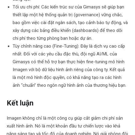
Tối ưu chi phí: Các kiến trúc sư của Gimasys sẽ giúp bạn
thiết lập một hệ thống quản trị (governance) vững chắc,
bao gồm việc cài đặt ngân sách, tạo cảnh báo tự động, và
xây dựng các bảng điều khiển (dashboards) để theo dõi
chi phí theo từng phòng ban hoặc dự án.
Tùy chỉnh nâng cao (Fine-Tuning): Đây là dịch vụ cao cấp
nhất. Đối với các yêu cầu đặc thù, đội ngũ AI/ML của
Gimasys có thể hỗ trợ bạn thực hiện fine-tuning mô hình
Imagen với bộ dữ liệu hình ảnh riêng của công ty. Kết quả
là một mô hình độc quyền, có khả năng tạo ra các hình
ảnh “chuẩn” theo ngôn ngữ hình ảnh của thương hiệu bạn.
Kết luận
Imagen không chỉ là một công cụ giúp cắt giảm chi phí sản
xuất hình ảnh. Nó là một khoản đầu tư chiến lược vào khả
năng sáng tạo và tốc độ của doanh nghiệp. Nó giải phóng đội