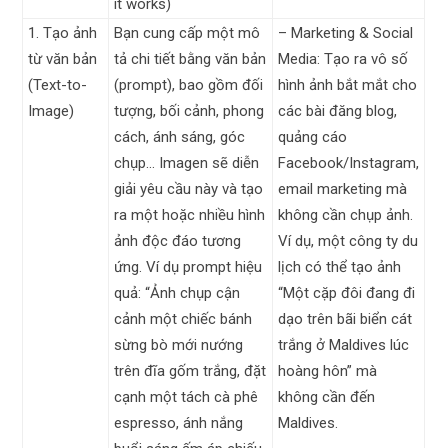
it works)
1. Tạo ảnh
Bạn cung cấp một mô
– Marketing & Social
từ văn bản
tả chi tiết bằng văn bản
Media: Tạo ra vô số
(Text-to-
(prompt), bao gồm đối
hình ảnh bắt mắt cho
Image)
tượng, bối cảnh, phong
các bài đăng blog,
cách, ánh sáng, góc
quảng cáo
chụp… Imagen sẽ diễn
Facebook/Instagram,
giải yêu cầu này và tạo
email marketing mà
ra một hoặc nhiều hình
không cần chụp ảnh.
ảnh độc đáo tương
Ví dụ, một công ty du
ứng. Ví dụ prompt hiệu
lịch có thể tạo ảnh
quả: “Ảnh chụp cận
“Một cặp đôi đang đi
cảnh một chiếc bánh
dạo trên bãi biển cát
sừng bò mới nướng
trắng ở Maldives lúc
trên đĩa gốm trắng, đặt
hoàng hôn” mà
cạnh một tách cà phê
không cần đến
espresso, ánh nắng
Maldives.