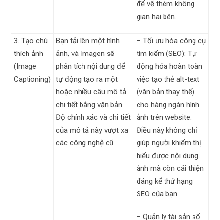
để vẽ thêm không
gian hai bên.
3. Tạo chú
Bạn tải lên một hình
– Tối ưu hóa công cụ
thích ảnh
ảnh, và Imagen sẽ
tìm kiếm (SEO): Tự
(Image
phân tích nội dung để
động hóa hoàn toàn
Captioning)
tự động tạo ra một
việc tạo thẻ alt-text
hoặc nhiều câu mô tả
(văn bản thay thế)
chi tiết bằng văn bản.
cho hàng ngàn hình
Độ chính xác và chi tiết
ảnh trên website.
của mô tả này vượt xa
Điều này không chỉ
các công nghệ cũ.
giúp người khiếm thị
hiểu được nội dung
ảnh mà còn cải thiện
đáng kể thứ hạng
SEO của bạn.
– Quản lý tài sản số