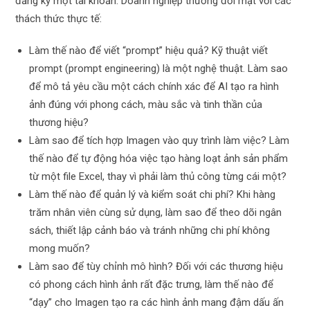
đăng ký một tài khoản. Doanh nghiệp thường đối mặt với các
thách thức thực tế:
Làm thế nào để viết “prompt” hiệu quả? Kỹ thuật viết
prompt (prompt engineering) là một nghệ thuật. Làm sao
để mô tả yêu cầu một cách chính xác để AI tạo ra hình
ảnh đúng với phong cách, màu sắc và tinh thần của
thương hiệu?
Làm sao để tích hợp Imagen vào quy trình làm việc? Làm
thế nào để tự động hóa việc tạo hàng loạt ảnh sản phẩm
từ một file Excel, thay vì phải làm thủ công từng cái một?
Làm thế nào để quản lý và kiểm soát chi phí? Khi hàng
trăm nhân viên cùng sử dụng, làm sao để theo dõi ngân
sách, thiết lập cảnh báo và tránh những chi phí không
mong muốn?
Làm sao để tùy chỉnh mô hình? Đối với các thương hiệu
có phong cách hình ảnh rất đặc trưng, làm thế nào để
“dạy” cho Imagen tạo ra các hình ảnh mang đậm dấu ấn