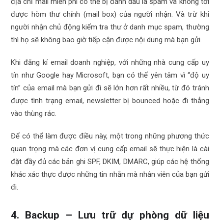
địa chỉ mail miễn phí có thể bị đánh dấu là spam và không tới
được hòm thư chính (mail box) của người nhận. Và trừ khi
người nhận chủ động kiểm tra thư ở danh mục spam, thường
thì họ sẽ không bao giờ tiếp cận được nội dung mà bạn gửi.
Khi đăng kí email doanh nghiệp, với những nhà cung cấp uy
tín như Google hay Microsoft, bạn có thể yên tâm vì “độ uy
tín” của email mà bạn gửi đi sẽ lớn hơn rất nhiều, từ đó tránh
được tình trạng email, newsletter bị bounced hoặc đi thẳng
vào thùng rác.
Để có thể làm được điều này, một trong những phương thức
quan trọng mà các đơn vị cung cấp email sẽ thực hiện là cài
đặt đầy đủ các bản ghi SPF, DKIM, DMARC, giúp các hệ thống
khác xác thực được những tin nhắn mà nhân viên của bạn gửi
đi.
4. Backup – Lưu trữ dự phòng dữ liệu