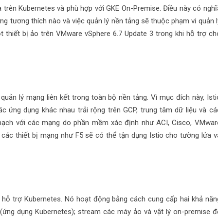
trên Kubernetes và phù hợp với GKE On-Premise. Điều này có nghĩ
ng tương thích nào và việc quản lý nền tảng sẽ thuộc phạm vi quản l
 thiết bị ảo trên VMware vSphere 6.7 Update 3 trong khi hỗ trợ ch
 quản lý mạng liên kết trong toàn bộ nền tảng. Vì mục đích này, Isti
ác ứng dụng khác nhau trải rộng trên GCP, trung tâm dữ liệu và cá
n mạch với các mạng do phần mềm xác định như ACI, Cisco, VMwar
ác thiết bị mạng như F5 sẽ có thể tận dụng Istio cho tường lửa v
 hỗ trợ Kubernetes. Nó hoạt động bằng cách cung cấp hai khả năn
(ứng dụng Kubernetes); stream các máy ảo và vật lý on-premise đ