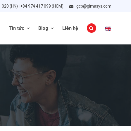
1 020 (HN) | +84 974 417 099 (HCM)
gcp@gimasys.com
Tin tức
Blog
Liên hệ