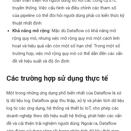
toàn thân thiện với người dùng so với các công cụ ETL
truyền thống. Việc cấu hình và điều chỉnh các tham số
của pipeline có thể đòi hỏi người dùng phải có kiến thức kỹ
thuật nhất định.
Khả năng mở rộng:
Mặc dù Dataflow có khả năng mở
rộng quy mô, nhưng việc mở rộng quy mô một cách linh
hoạt và hiệu quả vẫn còn một số hạn chế. Trong một số
trường hợp, việc mở rộng quy mô có thể dẫn đến các vấn
đề về hiệu suất và độ ổn định.
Các trường hợp sử dụng thực tế
Một trong những ứng dụng phổ biến nhất của Dataflow là xử
lý dữ liệu log. Dataflow giúp thu thập, xử lý và phân tích dữ liệu
log từ các ứng dụng, hệ thống và thiết bị IoT, cho phép các
doanh nghiệp theo dõi hiệu suất hệ thống, phát hiện các vấn
đề và cải thiện trải nghiệm người dùng. Ngoài ra, Dataflow
còn được sử dụng rộng rãi trong phân tích dữ liệu thời gian