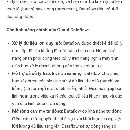
xử lý dữ liệu một cách dễ dàng và hiệu quả. Dù là xử lý dữ liệu
theo lô (batch) hay luồng (streaming), Dataflow đều có thể
đáp ứng được.
Các tính năng chính của Cloud Dataflow:
Xử lý dữ liệu lớn quy mô:
Dataflow được thiết kế để xử lý
các tập dữ liệu khổng lồ một cách hiệu quả. Nó có khả
năng phân phối công việc xử lý trên hàng nghìn máy tính,
giúp bạn xử lý nhanh chóng các tác vụ phức tạp.
Hỗ trợ cả xử lý batch và streaming:
Dataflow cho phép
bạn xây dựng các pipeline xử lý dữ liệu theo lô (batch) và
luồng (streaming) một cách thống nhất. Điều này giúp bạn
linh hoạt trong việc xử lý các loại dữ liệu khác nhau và các
yêu cầu kinh doanh đa dạng.
Mở rộng quy mô tự động:
Dataflow có khả năng tự động
điều chỉnh tài nguyên để phù hợp với khối lượng công việc.
Khi lượng dữ liệu tăng lên, Dataflow sẽ tự động tăng số