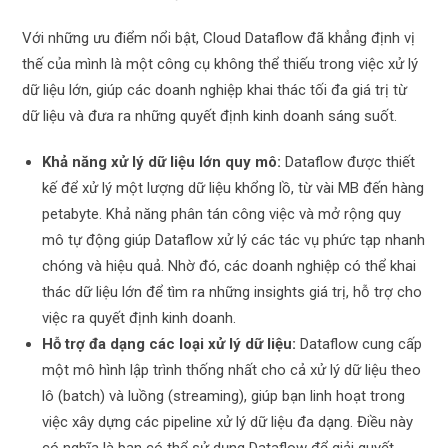
Với những ưu điểm nổi bật, Cloud Dataflow đã khẳng định vị
thế của mình là một công cụ không thể thiếu trong việc xử lý
dữ liệu lớn, giúp các doanh nghiệp khai thác tối đa giá trị từ
dữ liệu và đưa ra những quyết định kinh doanh sáng suốt.
Khả năng xử lý dữ liệu lớn quy mô:
Dataflow được thiết
kế để xử lý một lượng dữ liệu khổng lồ, từ vài MB đến hàng
petabyte. Khả năng phân tán công việc và mở rộng quy
mô tự động giúp Dataflow xử lý các tác vụ phức tạp nhanh
chóng và hiệu quả. Nhờ đó, các doanh nghiệp có thể khai
thác dữ liệu lớn để tìm ra những insights giá trị, hỗ trợ cho
việc ra quyết định kinh doanh.
Hỗ trợ đa dạng các loại xử lý dữ liệu:
Dataflow cung cấp
một mô hình lập trình thống nhất cho cả xử lý dữ liệu theo
lô (batch) và luồng (streaming), giúp bạn linh hoạt trong
việc xây dựng các pipeline xử lý dữ liệu đa dạng. Điều này
có nghĩa là bạn có thể sử dụng Dataflow để giải quyết