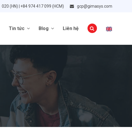
1 020 (HN) | +84 974 417 099 (HCM)
gcp@gimasys.com
Tin tức
Blog
Liên hệ