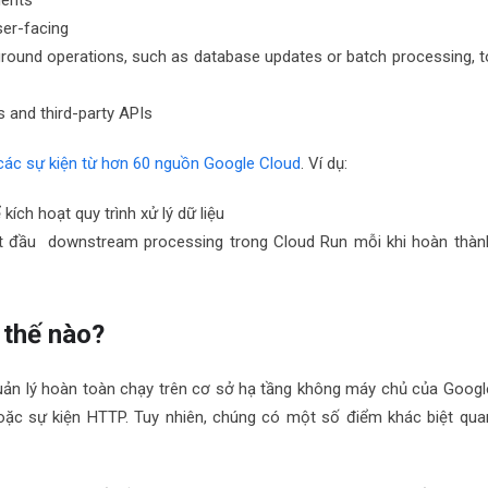
dents
ser-facing
round operations, such as database updates or batch processing, t
s and third-party APIs
 các sự kiện từ hơn 60 nguồn Google Cloud
. Ví dụ:
kích hoạt quy trình xử lý dữ liệu
ắt đầu
downstream processing
trong Cloud Run mỗi khi hoàn thàn
 thế nào?
uản lý hoàn toàn chạy trên cơ sở hạ tầng không máy chủ của Googl
oặc sự kiện HTTP. Tuy nhiên, chúng có một số điểm khác biệt qua