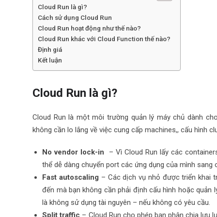
Cloud Run là gì?
Cách sử dụng Cloud Run
Cloud Run hoạt động như thế nào?
Cloud Run khác với Cloud Function thế nào?
Định giá
Kết luận
Cloud Run là gì?
Cloud Run là một môi trường quản lý máy chủ dành cho 
không cần lo lắng về việc cung cấp
machines,
, cấu hình c
No vendor lock-in
– Vì Cloud Run lấy các
container
thể dễ dàng chuyển port các ứng dụng của mình sang
Fast autoscaling
– Các dịch vụ nhỏ được triển khai 
đến mà bạn không cần phải định cấu hình hoặc quản l
là không sử dụng tài nguyên – nếu không có yêu cầu.
Split traffic
– Cloud Run cho phép bạn phân chia lưu lượ