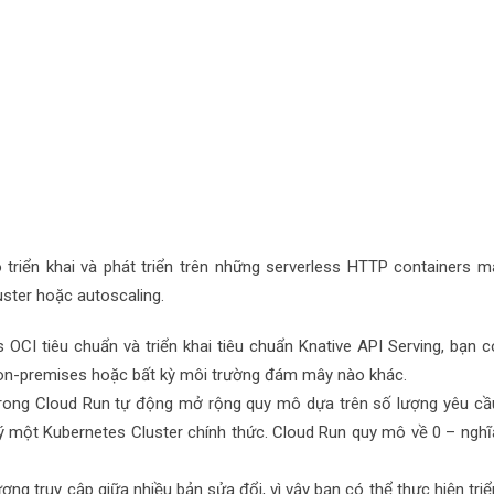
triển khai và phát triển trên những serverless HTTP containers
m
luster hoặc
autoscaling
.
s
OCI tiêu chuẩn và triển khai tiêu chuẩn
Knative
API Serving, bạn c
on-premises
hoặc bất kỳ môi trường đám mây nào khác.
trong Cloud Run tự động mở rộng quy mô dựa trên số lượng yêu cầ
ý một Kubernetes Cluster chính thức. Cloud Run quy mô về 0 – nghĩ
ng truy cập giữa nhiều bản sửa đổi, vì vậy bạn có thể thực hiện triể