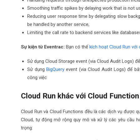
Handling requests through unexpected production inci
Smoothing traffic spikes by delaying work that is not u
Reducing user response time by delegating slow backg
be handled by another service,
Limiting the call rate to backend services like database
Sự kiện từ Eventrac:
Bạn có thể
kích hoạt Cloud Run với
Sử dụng
Cloud Storage event
(via Cloud Audit Logs) để 
Sử dụng
BigQuery
event
(via Cloud Audit Logs) để b
công việc
Cloud Run khác với Cloud Function
Cloud Run và Cloud Functions đều là các dịch vụ được q
Cloud, tự động mở rộng quy mô và xử lý các yêu cầu h
trọng: