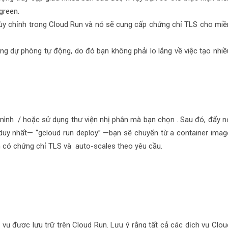
/green
.
tùy chỉnh trong Cloud Run và nó sẽ cung cấp chứng chỉ TLS cho miề
g dự phòng tự động, do đó bạn không phải lo lắng về việc tạo nhiề
mình / hoặc sử dụng thư viện nhị phân mà bạn chọn . Sau đó, đẩy n
 duy nhất— “
gcloud run deploy
” —bạn sẽ chuyển từ
a container imag
n có chứng chỉ TLS và
auto-scales
theo yêu cầu.
 vụ được lưu trữ trên Cloud Run. Lưu ý rằng tất cả các dịch vụ Clou