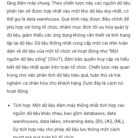
tầng đám mây chung. Theo chiến lược này, các nguồn dữ liệu
phân tán sẽ được hợp nhất vào một kho dữ liệu duy nhất, có
thể gọi là data warehouse. Quá trình này, được điều chỉnh để
phù hợp với từng tổ chức, nhằm mục đích tối ưu hóa quản lý
dữ liệu, giảm thiểu các ứng dụng không cần thiết và tình trạng
lặp lại dữ liệu. Dữ liệu thống nhất cung cấp một cái nhìn toàn
diện về dữ liệu của một tổ chức và hoạt động như “Một
nguồn dữ liệu sống” (SSoT), đảm bảo quyền truy cập và hiểu
biết dữ liệu nhất quán trên toàn tổ chức. Chiến lược này quan
trọng cho việc phân tích dữ liệu hiệu quả, tuân thủ và trải
nghiệm cá nhân hóa cho khách hàng. Dưới đây là cách nó
hoạt động:
Tích hợp: Một dữ liệu đám mây thống nhất tích hợp các
nguồn dữ liệu khác nhau, bao gồm databases, data
warehouses, data lakes, streaming data, (BI), (AI), (ML),…
Sự tích hợp này cho phép dữ liệu lưu thông một cách
mượt mà qua toàn bộ tổ chức.