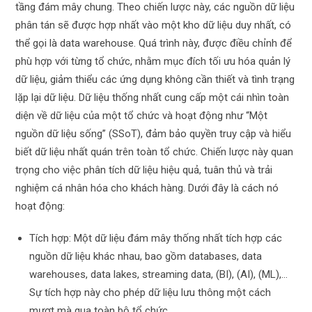
tầng đám mây chung. Theo chiến lược này, các nguồn dữ liệu
phân tán sẽ được hợp nhất vào một kho dữ liệu duy nhất, có
thể gọi là data warehouse. Quá trình này, được điều chỉnh để
phù hợp với từng tổ chức, nhằm mục đích tối ưu hóa quản lý
dữ liệu, giảm thiểu các ứng dụng không cần thiết và tình trạng
lặp lại dữ liệu. Dữ liệu thống nhất cung cấp một cái nhìn toàn
diện về dữ liệu của một tổ chức và hoạt động như “Một
nguồn dữ liệu sống” (SSoT), đảm bảo quyền truy cập và hiểu
biết dữ liệu nhất quán trên toàn tổ chức. Chiến lược này quan
trọng cho việc phân tích dữ liệu hiệu quả, tuân thủ và trải
nghiệm cá nhân hóa cho khách hàng. Dưới đây là cách nó
hoạt động:
Tích hợp: Một dữ liệu đám mây thống nhất tích hợp các
nguồn dữ liệu khác nhau, bao gồm databases, data
warehouses, data lakes, streaming data, (BI), (AI), (ML),…
Sự tích hợp này cho phép dữ liệu lưu thông một cách
mượt mà qua toàn bộ tổ chức.