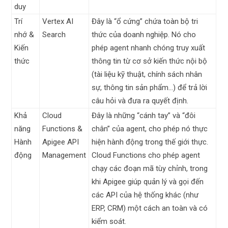
duy
Trí
Vertex AI
Đây là “ổ cứng” chứa toàn bộ tri
nhớ &
Search
thức của doanh nghiệp. Nó cho
Kiến
phép agent nhanh chóng truy xuất
thức
thông tin từ cơ sở kiến thức nội bộ
(tài liệu kỹ thuật, chính sách nhân
sự, thông tin sản phẩm…) để trả lời
câu hỏi và đưa ra quyết định.
Khả
Cloud
Đây là những “cánh tay” và “đôi
năng
Functions &
chân” của agent, cho phép nó thực
Hành
Apigee API
hiện hành động trong thế giới thực.
động
Management
Cloud Functions cho phép agent
chạy các đoạn mã tùy chỉnh, trong
khi Apigee giúp quản lý và gọi đến
các API của hệ thống khác (như
ERP, CRM) một cách an toàn và có
kiểm soát.