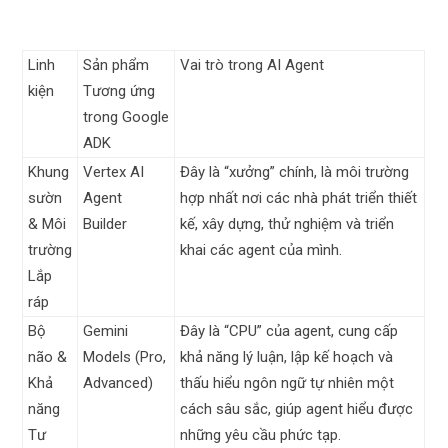
Linh
Sản phẩm
Vai trò trong AI Agent
kiện
Tương ứng
trong Google
ADK
Khung
Vertex AI
Đây là “xưởng” chính, là môi trường
sườn
Agent
hợp nhất nơi các nhà phát triển thiết
& Môi
Builder
kế, xây dựng, thử nghiệm và triển
trường
khai các agent của mình.
Lắp
ráp
Bộ
Gemini
Đây là “CPU” của agent, cung cấp
não &
Models (Pro,
khả năng lý luận, lập kế hoạch và
Khả
Advanced)
thấu hiểu ngôn ngữ tự nhiên một
năng
cách sâu sắc, giúp agent hiểu được
Tư
những yêu cầu phức tạp.