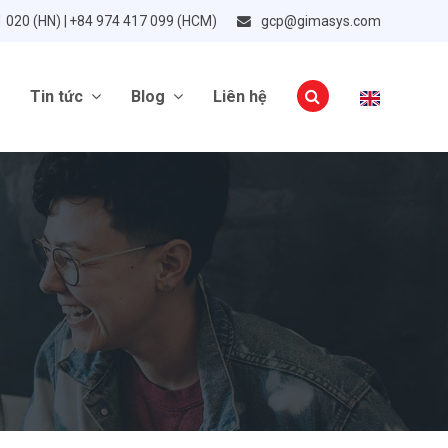
1 020 (HN) | +84 974 417 099 (HCM)
gcp@gimasys.com
Tin tức
Blog
Liên hệ