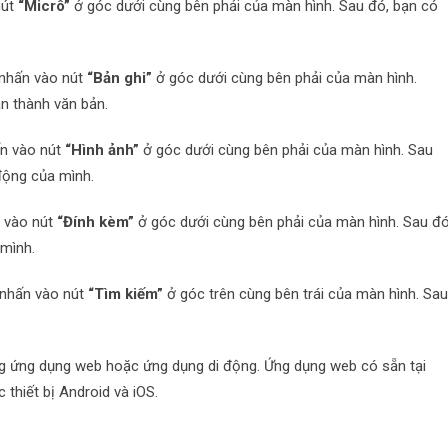
nút
“Micrô”
ở góc dưới cùng bên phải của màn hình. Sau đó, bạn có
 nhấn vào nút
“Bản ghi”
ở góc dưới cùng bên phải của màn hình.
ạn thành văn bản.
ấn vào nút
“Hình ảnh”
ở góc dưới cùng bên phải của màn hình. Sau
 động của mình.
n vào nút
“Đính kèm”
ở góc dưới cùng bên phải của màn hình. Sau đó
 mình.
 nhấn vào nút
“Tìm kiếm”
ở góc trên cùng bên trái của màn hình. Sa
ụng ứng dụng web hoặc ứng dụng di động. Ứng dụng web có sẵn tại
 thiết bị Android và iOS.