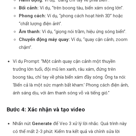
Bối cảnh:
Ví dụ, “trên boong tàu, biển xám sóng lớn”.
Phong cách:
Ví dụ, “phong cách hoạt hình 3D” hoặc
“chất lượng điện ảnh”.
Âm thanh:
Ví dụ, “giọng nói trầm, hiệu ứng sóng biển”.
Chuyển động máy quay:
Ví dụ, “quay cận cảnh, zoom
chậm”.
Ví dụ Prompt: “Một cảnh quay cận cảnh một thuyền
trưởng lớn tuổi, đội mũ len xanh, râu xám, đứng trên
boong tàu, chỉ tay về phía biển xám đầy sóng. Ông ta nói:
‘Biển cả là một sức mạnh bất kham.’ Phong cách điện ảnh,
ánh sáng dịu, với âm thanh sóng vỗ và tiếng gió.”
Bước 4: Xác nhận và tạo video
Nhấn nút
Generate
để Veo 3 xử lý lời nhắc. Quá trình này
có thể mất 2-3 phút. Kiểm tra kết quả và chỉnh sửa lời