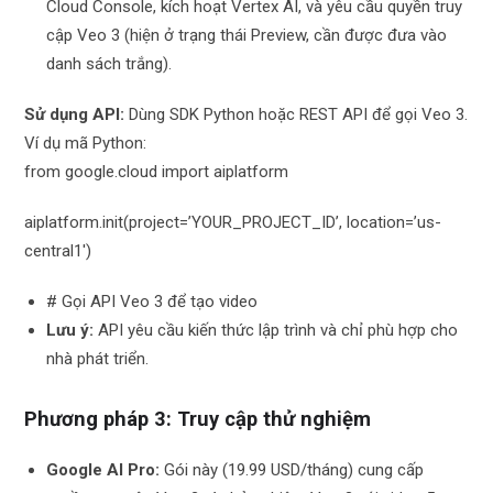
Cloud Console, kích hoạt Vertex AI, và yêu cầu quyền truy
cập Veo 3 (hiện ở trạng thái Preview, cần được đưa vào
danh sách trắng).
Sử dụng API:
Dùng SDK Python hoặc REST API để gọi Veo 3.
Ví dụ mã Python:
from google.cloud import aiplatform
aiplatform.init(project=’YOUR_PROJECT_ID’, location=’us-
central1′)
# Gọi API Veo 3 để tạo video
Lưu ý:
API yêu cầu kiến thức lập trình và chỉ phù hợp cho
nhà phát triển.
Phương pháp 3: Truy cập thử nghiệm
Google AI Pro:
Gói này (19.99 USD/tháng) cung cấp