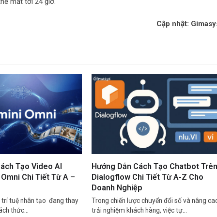
hể mất tới 24 giờ.
Cập nhật: Gimasy
ách Tạo Video AI
Hướng Dẫn Cách Tạo Chatbot Trê
Omni Chi Tiết Từ A –
Dialogflow Chi Tiết Từ A-Z Cho
Doanh Nghiệp
trí tuệ nhân tạo đang thay
Trong chiến lược chuyển đổi số và nâng ca
cách thức…
trải nghiệm khách hàng, việc tự…