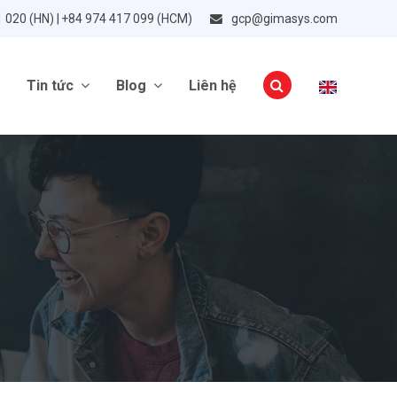
1 020 (HN) | +84 974 417 099 (HCM)
gcp@gimasys.com
Tin tức
Blog
Liên hệ