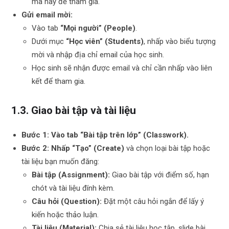
mã này để tham gia.
Gửi email mời:
Vào tab
“Mọi người” (People)
.
Dưới mục
“Học viên” (Students)
, nhấp vào biểu tượng
mời và nhập địa chỉ email của học sinh.
Học sinh sẽ nhận được email và chỉ cần nhấp vào liên
kết để tham gia.
1.3. Giao bài tập và tài liệu
Bước 1: Vào tab “Bài tập trên lớp” (Classwork).
Bước 2: Nhấp “Tạo” (Create)
và chọn loại bài tập hoặc
tài liệu bạn muốn đăng:
Bài tập (Assignment):
Giao bài tập với điểm số, hạn
chót và tài liệu đính kèm.
Câu hỏi (Question):
Đặt một câu hỏi ngắn để lấy ý
kiến hoặc thảo luận.
Tài liệu (Material):
Chia sẻ tài liệu học tập, slide bài