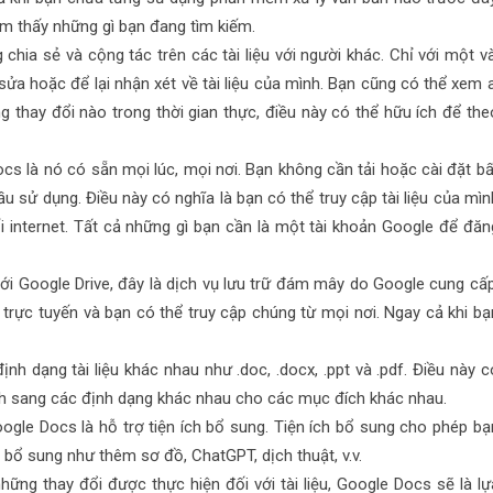
tìm thấy những gì bạn đang tìm kiếm.
hia sẻ và cộng tác trên các tài liệu với người khác. Chỉ với một và
ửa hoặc để lại nhận xét về tài liệu của mình. Bạn cũng có thể xem a
 thay đổi nào trong thời gian thực, điều này có thể hữu ích để the
s là nó có sẵn mọi lúc, mọi nơi. Bạn không cần tải hoặc cài đặt bấ
 sử dụng. Điều này có nghĩa là bạn có thể truy cập tài liệu của mìn
ối internet. Tất cả những gì bạn cần là một tài khoản Google để đăn
ới Google Drive, đây là dịch vụ lưu trữ đám mây do Google cung cấp
 trực tuyến và bạn có thể truy cập chúng từ mọi nơi. Ngay cả khi bạ
h dạng tài liệu khác nhau như .doc, .docx, .ppt và .pdf. Điều này c
ình sang các định dạng khác nhau cho các mục đích khác nhau.
ogle Docs là hỗ trợ tiện ích bổ sung. Tiện ích bổ sung cho phép bạ
bổ sung như thêm sơ đồ, ChatGPT, dịch thuật, v.v.
ững thay đổi được thực hiện đối với tài liệu, Google Docs sẽ là lự