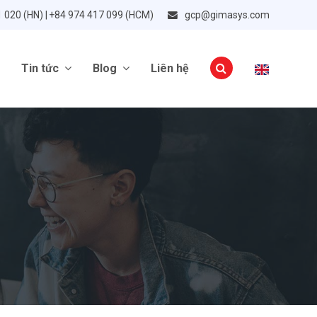
1 020 (HN) | +84 974 417 099 (HCM)
gcp@gimasys.com
Tin tức
Blog
Liên hệ