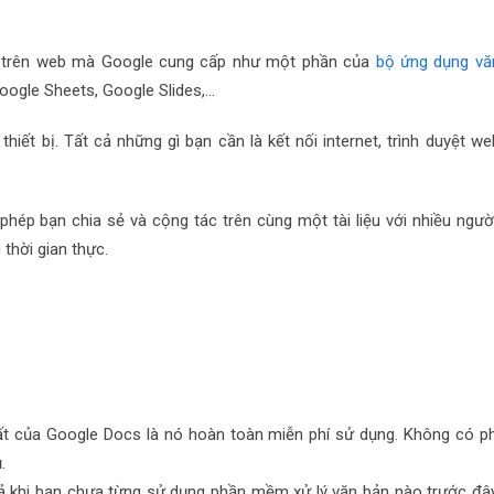
dựa trên web mà Google cung cấp như một phần của
bộ ứng dụng vă
oogle Sheets, Google Slides,…
iết bị. Tất cả những gì bạn cần là kết nối internet, trình duyệt we
phép bạn chia sẻ và cộng tác trên cùng một tài liệu với nhiều người
 thời gian thực.
ất của Google Docs là nó hoàn toàn miễn phí sử dụng. Không có ph
.
ả khi bạn chưa từng sử dụng phần mềm xử lý văn bản nào trước đây