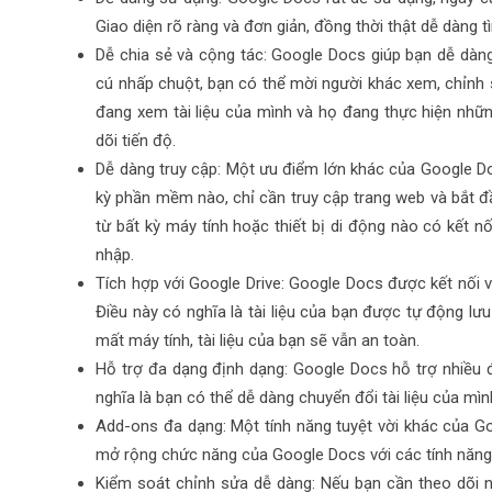
Giao diện rõ ràng và đơn giản, đồng thời thật dễ dàng 
Dễ chia sẻ và cộng tác: Google Docs giúp bạn dễ dàng c
cú nhấp chuột, bạn có thể mời người khác xem, chỉnh s
đang xem tài liệu của mình và họ đang thực hiện những
dõi tiến độ.
Dễ dàng truy cập: Một ưu điểm lớn khác của Google Doc
kỳ phần mềm nào, chỉ cần truy cập trang web và bắt đầu
từ bất kỳ máy tính hoặc thiết bị di động nào có kết n
nhập.
Tích hợp với Google Drive: Google Docs được kết nối v
Điều này có nghĩa là tài liệu của bạn được tự động lưu
mất máy tính, tài liệu của bạn sẽ vẫn an toàn.
Hỗ trợ đa dạng định dạng: Google Docs hỗ trợ nhiều địn
nghĩa là bạn có thể dễ dàng chuyển đổi tài liệu của m
Add-ons đa dạng: Một tính năng tuyệt vời khác của Go
mở rộng chức năng của Google Docs với các tính năng 
Kiểm soát chỉnh sửa dễ dàng: Nếu bạn cần theo dõi nh