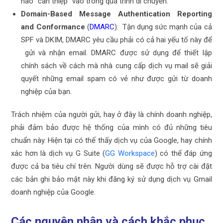
nào “can thiệp” vào trong quá trình di chuyển.
Domain-Based Message Authentication Reporting
and Conformance
(
DMARC
): Tận dụng sức mạnh của cả
SPF và DKIM, DMARC yêu cầu phải có cả hai yếu tố này để
gửi và nhận email. DMARC được sử dụng để thiết lập
chính sách về cách mà nhà cung cấp dịch vụ mail sẽ giải
quyết những email spam có vẻ như được gửi từ doanh
nghiệp của bạn.
Trách nhiệm của người gửi, hay ở đây là chính doanh nghiệp,
phải đảm bảo được hệ thống của mình có đủ những tiêu
chuẩn này. Hiện tại có thể thấy dịch vụ của Google, hay chính
xác hơn là dịch vụ G Suite (
GG Workspace
) có thể đáp ứng
được cả ba tiêu chí trên. Người dùng sẽ được hỗ trợ cài đặt
các bản ghi bảo mật này khi đăng ký sử dụng dịch vụ Gmail
doanh nghiệp của Google.
Các nguyên nhân và cách khắc phục