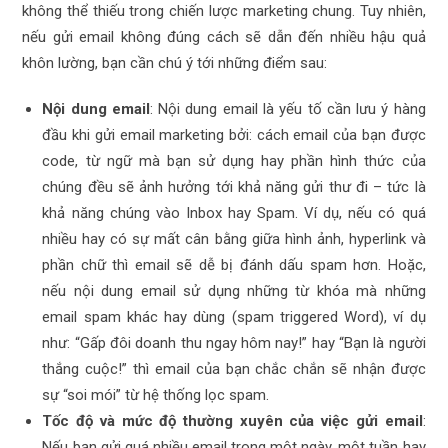
không thể thiếu trong chiến lược marketing chung. Tuy nhiên,
nếu gửi email không đúng cách sẽ dẫn đến nhiều hậu quả
khôn lường, bạn cần chú ý tới những điểm sau:
Nội dung email
: Nội dung email là yếu tố cần lưu ý hàng
đầu khi gửi email marketing bởi: cách email của bạn được
code, từ ngữ mà bạn sử dụng hay phần hình thức của
chúng đều sẽ ảnh hưởng tới khả năng gửi thư đi – tức là
khả năng chúng vào Inbox hay Spam. Ví dụ, nếu có quá
nhiều hay có sự mất cân bằng giữa hình ảnh, hyperlink và
phần chữ thì email sẽ dễ bị đánh dấu spam hơn. Hoặc,
nếu nội dung email sử dụng những từ khóa mà những
email spam khác hay dùng (spam triggered Word), ví dụ
như: “Gấp đôi doanh thu ngay hôm nay!” hay “Bạn là người
thắng cuộc!” thì email của bạn chắc chắn sẽ nhận được
sự “soi mói” từ hệ thống lọc spam.
Tốc độ và mức độ thường xuyên của việc gửi email
:
Nếu bạn gửi quá nhiều email trong một ngày, một tuần hay