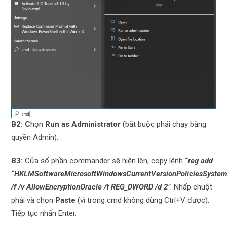
B2: C
họn
Run as Administrator
(bắt buộc phải chạy bằng
quyền Admin)
.
B3:
Cửa sổ phần commander sẽ hiện lên, copy lệnh
“
reg add
“HKLMSoftwareMicrosoftWindowsCurrentVersionPoliciesSyste
/f /v AllowEncryptionOracle /t REG_DWORD /d 2
”
. Nhấp chuột
phải và chọn
Paste
(vì trong cmd không dùng Ctrl+V được).
Tiếp tục nhấn Enter.