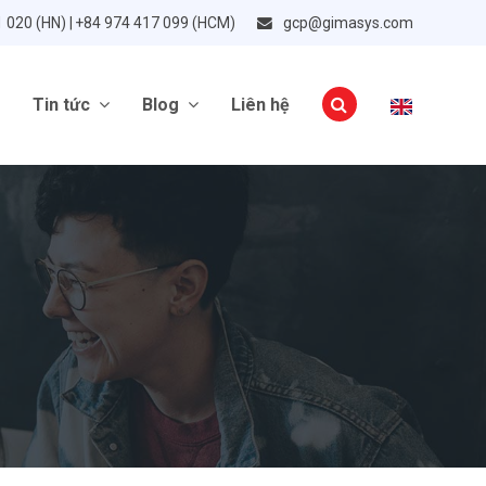
1 020 (HN) | +84 974 417 099 (HCM)
gcp@gimasys.com
Tin tức
Blog
Liên hệ