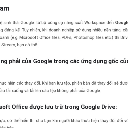
eam
ệ sinh thái Google: từ bộ công cụ năng suất Workspace đến
Googl
ông đáng kể. Tuy nhiên, khi doanh nghiệp sử dụng nhiều nền tảng, cầ
anh (e.g. Microsoft Office files, PDFs, Photoshop files etc.) thì Driv
e Stream, bạn có thể:
ông phải của Google trong các ứng dụng gốc củ
ực hiện các thay đổi. Khi bạn lưu tệp, phiên bản đã thay đổi sẽ đượ
 cầu tải xuống và tải lên các tệp không phải của Google.
oft Office được lưu trữ trong Google Drive:
hực, có thể hiển thị cho bạn khi người khác thực hiện thay đổi đối vớ