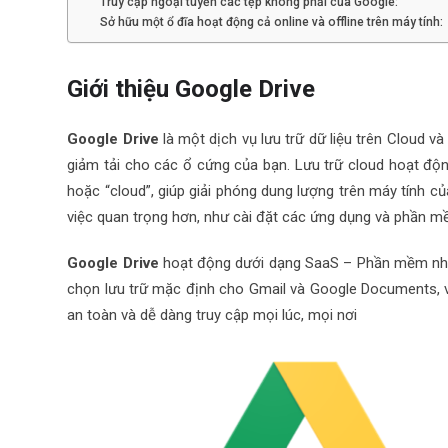
Truy cập ngoại tuyến các tệp không phải của Google:
Sở hữu một ổ đĩa hoạt động cả online và offline trên máy tính:
Giới thiệu Google Drive
Google Drive
là một dịch vụ lưu trữ dữ liệu trên Cloud và
giảm tải cho các ổ cứng của bạn. Lưu trữ cloud hoạt độn
hoặc “cloud”, giúp giải phóng dung lượng trên máy tính củ
việc quan trọng hơn, như cài đặt các ứng dụng và phần m
Google Drive
hoạt động dưới dạng SaaS – Phần mềm như 
chọn lưu trữ mặc định cho Gmail và Google Documents, việc
an toàn và dễ dàng truy cập mọi lúc, mọi nơi