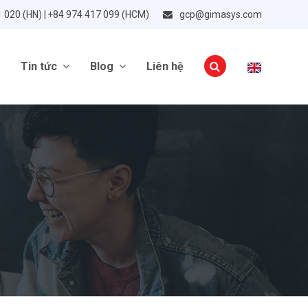
1 020 (HN) | +84 974 417 099 (HCM)
gcp@gimasys.com
Tin tức
Blog
Liên hệ