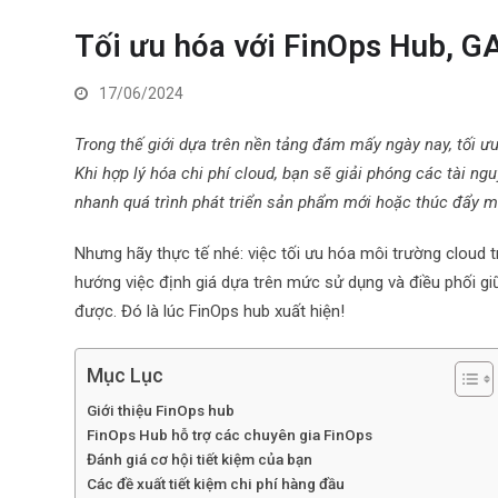
Tối ưu hóa với FinOps Hub, G
17/06/2024
Trong thế giới dựa trên nền tảng đám mấy ngày nay, tối ưu
Khi hợp lý hóa chi phí cloud, bạn sẽ giải phóng các tài ng
nhanh quá trình phát triển sản phẩm mới hoặc thúc đẩy m
Nhưng hãy thực tế nhé: việc tối ưu hóa môi trường cloud tr
hướng việc định giá dựa trên mức sử dụng và điều phối g
được. Đó là lúc FinOps hub xuất hiện!
Mục Lục
Giới thiệu FinOps hub
FinOps Hub hỗ trợ các chuyên gia FinOps
Đánh giá cơ hội tiết kiệm của bạn
Các đề xuất tiết kiệm chi phí hàng đầu