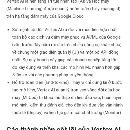
Vertex AI là nền tảng Trí tuệ nhân tạo (AI) và Học máy
(Machine Learning) được quản lý hoàn toàn (fully-managed)
trên hạ tầng đám mây của Google Cloud.
Sứ mệnh cốt lõi: Vertex AI ra đời với mục tiêu hợp nhất
toàn bộ các dịch vụ đám mây phục vụ AI/ML của Google
(vốn trước đây nằm rải rác trên nhiều công cụ khác nhau)
về chung một giao diện quản lý (UI) và một bộ API đồng
nhất. Sự quy hoạch này giúp các doanh nghiệp tăng tốc
độ xây dựng và triển khai các mô hình ML nhanh hơn gấp
5 lần so với các phương pháp truyền thống.
Hỗ trợ toàn diện (End-to-End): Thay vì chỉ dừng lại ở bước
tạo mô hình, Vertex AI quản lý trọn vẹn vòng đời của học
máy (MLOps) từ khâu thu thập dữ liệu đầu vào, huấn luyện
mô hình, kiểm thử đánh giá, cho đến khi đưa vào vận hành
thực tế (Deploy) và liên tục giám sát chất lượng (Monitor).
Các thành phần cốt lõi của Vertex AI