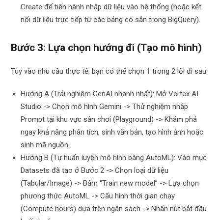
Create để tiến hành nhập dữ liệu vào hệ thống (hoặc kết
nối dữ liệu trực tiếp từ các bảng có sẵn trong BigQuery).
Bước 3: Lựa chọn hướng đi (Tạo mô hình)
Tùy vào nhu cầu thực tế, bạn có thể chọn 1 trong 2 lối đi sau:
Hướng A (Trải nghiệm GenAI nhanh nhất): Mở Vertex AI
Studio -> Chọn mô hình Gemini -> Thử nghiệm nhập
Prompt tại khu vực sân chơi (Playground) -> Khám phá
ngay khả năng phân tích, sinh văn bản, tạo hình ảnh hoặc
sinh mã nguồn.
Hướng B (Tự huấn luyện mô hình bằng AutoML): Vào mục
Datasets đã tạo ở Bước 2 -> Chọn loại dữ liệu
(Tabular/Image) -> Bấm “Train new model” -> Lựa chọn
phương thức AutoML -> Cấu hình thời gian chạy
(Compute hours) dựa trên ngân sách -> Nhấn nút bắt đầu