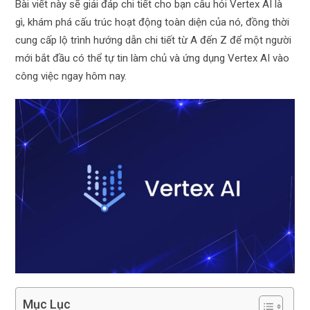
Bài viết này sẽ giải đáp chi tiết cho bạn câu hỏi Vertex AI là
gì, khám phá cấu trúc hoạt động toàn diện của nó, đồng thời
cung cấp lộ trình hướng dẫn chi tiết từ A đến Z để một người
mới bắt đầu có thể tự tin làm chủ và ứng dụng Vertex AI vào
công việc ngay hôm nay.
Mục Lục