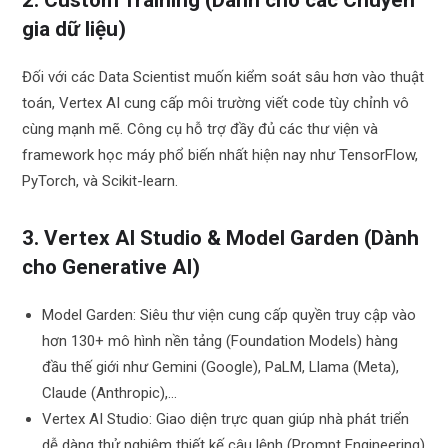
gia dữ liệu)
Đối với các Data Scientist muốn kiểm soát sâu hơn vào thuật
toán, Vertex AI cung cấp môi trường viết code tùy chỉnh vô
cùng mạnh mẽ. Công cụ hỗ trợ đầy đủ các thư viện và
framework học máy phổ biến nhất hiện nay như TensorFlow,
PyTorch, và Scikit-learn.
3. Vertex AI Studio & Model Garden (Dành
cho Generative AI)
Model Garden: Siêu thư viện cung cấp quyền truy cập vào
hơn 130+ mô hình nền tảng (Foundation Models) hàng
đầu thế giới như Gemini (Google), PaLM, Llama (Meta),
Claude (Anthropic),…
Vertex AI Studio: Giao diện trực quan giúp nhà phát triển
dễ dàng thử nghiệm thiết kế câu lệnh (Prompt Engineering)